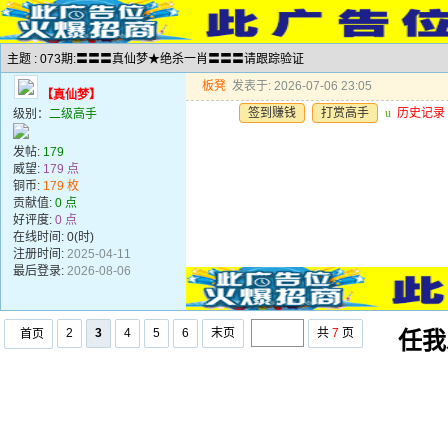
主题 : 073期:〓〓〓真仙梦★绝杀一肖〓〓〓请跟踪验证
板凳
发表于: 2026-07-06 23:05
【真仙梦】
签到赚钱
打赏高手
u
历史记录
级别：
二级高手
发帖:
179
威望:
179 点
铜币:
179 枚
贡献值:
0 点
好评度:
0 点
在线时间: 0(时)
注册时间:
2025-04-11
最后登录:
2026-08-06
2
3
4
5
6
末页
共
7
页
首页
任我