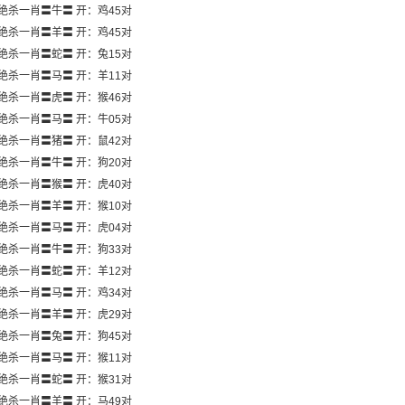
梦绝杀一肖〓牛〓 开：鸡45对
梦绝杀一肖〓羊〓 开：鸡45对
梦绝杀一肖〓蛇〓 开：兔15对
梦绝杀一肖〓马〓 开：羊11对
梦绝杀一肖〓虎〓 开：猴46对
梦绝杀一肖〓马〓 开：牛05对
梦绝杀一肖〓猪〓 开：鼠42对
梦绝杀一肖〓牛〓 开：狗20对
梦绝杀一肖〓猴〓 开：虎40对
梦绝杀一肖〓羊〓 开：猴10对
梦绝杀一肖〓马〓 开：虎04对
梦绝杀一肖〓牛〓 开：狗33对
梦绝杀一肖〓蛇〓 开：羊12对
梦绝杀一肖〓马〓 开：鸡34对
梦绝杀一肖〓羊〓 开：虎29对
梦绝杀一肖〓兔〓 开：狗45对
梦绝杀一肖〓马〓 开：猴11对
梦绝杀一肖〓蛇〓 开：猴31对
梦绝杀一肖〓羊〓 开：马49对