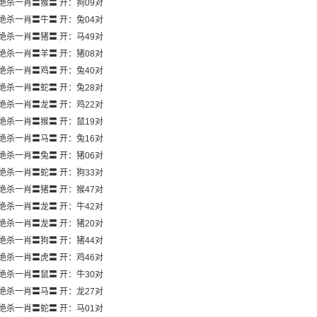
梦绝杀一肖〓猴〓 开：狗09对
梦绝杀一肖〓牛〓 开：兔04对
梦绝杀一肖〓猪〓 开：马49对
梦绝杀一肖〓羊〓 开：猪08对
梦绝杀一肖〓鸡〓 开：兔40对
梦绝杀一肖〓蛇〓 开：兔28对
梦绝杀一肖〓龙〓 开：鸡22对
梦绝杀一肖〓猴〓 开：鼠19对
梦绝杀一肖〓马〓 开：兔16对
梦绝杀一肖〓兔〓 开：猪06对
梦绝杀一肖〓蛇〓 开：狗33对
梦绝杀一肖〓猪〓 开：猴47对
梦绝杀一肖〓龙〓 开：牛42对
梦绝杀一肖〓龙〓 开：猪20对
梦绝杀一肖〓狗〓 开：猪44对
梦绝杀一肖〓虎〓 开：鸡46对
梦绝杀一肖〓鼠〓 开：牛30对
梦绝杀一肖〓马〓 开：龙27对
梦绝杀一肖〓蛇〓 开：马01对