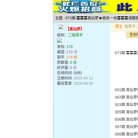
主题 : 073期:〓〓〓真仙梦★绝杀一肖〓〓〓请跟
楼主
发表于: 2
【真仙梦】
签到
级别：
二级高手
发帖:
179
威望:
179 点
073期:〓
铜币:
179 枚
贡献值:
0 点
好评度:
0 点
在线时间: 0(时)
注册时间:
2025-04-11
最后登录:
2026-08-06
001期 真仙
002期 真仙
003期 真仙
005期 真仙
006期 真仙
007期 真仙
008期 真仙