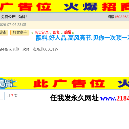
料，免费公开！劲料！
阅读
1503258
26-07-06 23:05
赚钱
打赏高手
u
历史记录
u
回复
u
编辑
u
靓料.好人品.高风亮节.见你一次顶一
高风亮节.见你一次顶一次.祝你天天开心
共
7
页
任我发永久网址
www.
2
18