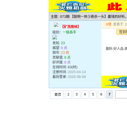
主题 : 073期:【聪明一休③绝杀一头】赢钱的好
6楼
发表于: 20
【矿洗雨林】
签到
级别：
一级高手
发帖:
23
威望:
0 点
靓料.好人品.
铜币:
23 枚
贡献值:
0 点
好评度:
0 点
在线时间: 63(时)
注册时间:
2025-04-14
最后登录:
2026-08-08
2
3
4
5
6
7
首页