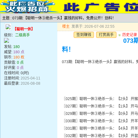
主题 : 073期:【聪明一休③绝杀一头】赢钱的好料，免费公开！劲料！
楼主
发表于: 2026-07-06 22:55
【聪明一休】
签到赚钱
打赏高手
u
历史记录
级别：
二级高手
07
发帖:
180
料！
威望:
180 点
铜币:
180 枚
073期:【聪明一休③绝杀一头】赢钱的好料
贡献值:
0 点
好评度:
0 点
在线时间: 0(时)
注册时间:
2025-04-11
最后登录:
2026-08-08
〖025期〗聪明一休③绝杀一头：【2头】 开猴
〖027期〗聪明一休③绝杀一头：【1头】 开马
〖029期〗聪明一休③绝杀一头：【0头】 开马
〖030期〗聪明一休③绝杀一头：【2头】 开羊
〖031期〗聪明一休③绝杀一头：【4头】 开羊
〖032期〗聪明一休③绝杀一头：【3头】 开鼠