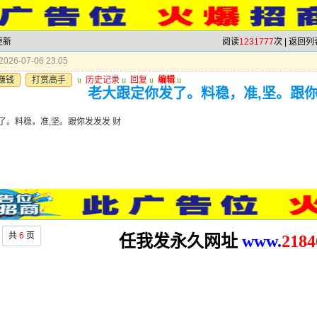
更新
阅读
1231777
次 |
返回列
026-07-06 23:05
赚钱
打赏高手
u
历史记录
u
回复
u
编辑
u
老大跟定你发了。料稳，准,坚。跟你
了。料稳，准,坚。跟你发发发 财
共
6
页
任我发永久网址
www.
2
184