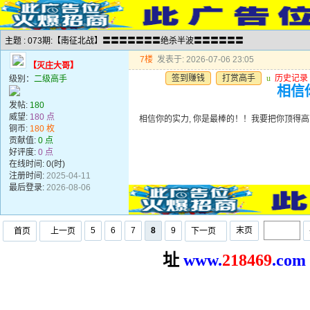
主题 : 073期:【南征北战】〓〓〓〓〓〓〓绝杀半波〓〓〓〓〓〓
7楼
发表于: 2026-07-06 23:05
【灭庄大哥】
签到赚钱
打赏高手
u
历史记录
级别：
二级高手
相信
发帖:
180
威望:
180 点
相信你的实力, 你是最棒的！！我要把你顶得高
铜币:
180 枚
贡献值:
0 点
好评度:
0 点
在线时间: 0(时)
注册时间:
2025-04-11
最后登录:
2026-08-06
5
6
7
8
9
末页
首页
上一页
下一页
址
www.
2
18469
.com