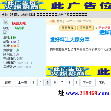
主题 : 073期:【南征北战】〓〓〓〓〓〓〓绝杀半波〓〓〓〓〓〓
4楼
发表于: 2026-07-06 23:05
【灭庄大哥】
签到赚钱
打赏高手
u
历史记录
级别：
二级高手
把鲜
发帖:
180
发好料让大家分享
威望:
180 点
铜币:
180 枚
把鲜花和掌声献给那些默默工作的无私伟大的
贡献值:
0 点
好评度:
0 点
在线时间: 0(时)
注册时间:
2025-04-11
最后登录:
2026-08-06
3
4
5
6
7
8
9
末页
首页
上一页
下一页
址
www.
2
18469
.com