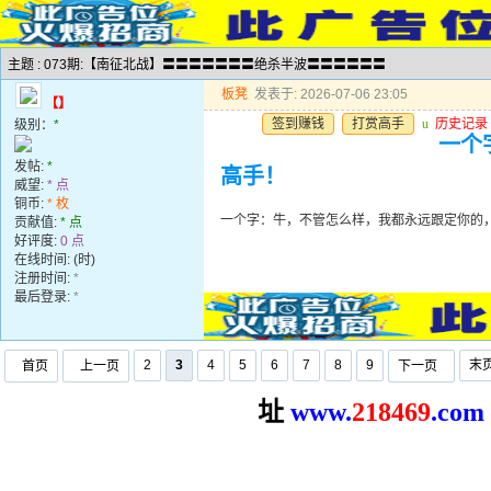
主题 : 073期:【南征北战】〓〓〓〓〓〓〓绝杀半波〓〓〓〓〓〓
板凳
发表于: 2026-07-06 23:05
【】
签到赚钱
打赏高手
u
历史记录
级别：
*
一个
发帖:
*
高手！
威望:
* 点
铜币:
* 枚
一个字：牛，不管怎么样，我都永远跟定你的
贡献值:
* 点
好评度:
0 点
在线时间: (时)
注册时间:
*
最后登录:
*
2
3
4
5
6
7
8
9
末
首页
上一页
下一页
址
www.
2
18469
.com