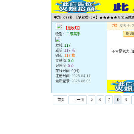
主题 : 073期:【梦秋香七肖】★★★★★开奖后
7楼
发表于: 20
【鬼吹灯】
签到
级别：
二级高手
发帖:
117
威望:
117 点
不亏是老大,加
铜币:
117 枚
贡献值:
0 点
好评度:
0 点
在线时间: 0(时)
注册时间:
2025-04-11
最后登录:
2026-08-06
5
6
7
8
9
首页
上一页