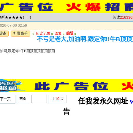
就更新★★★★★！！！
阅读
216336
26-07-06 02:59
赚钱
打赏高手
u
历史记录
u
回复
u
编辑
u
不亏是老大,加油啊,跟定你!!牛B顶
油啊,跟定你!!牛B顶顶顶顶顶顶顶顶
末页
共
10
页
下一页
任我发永久网址
告