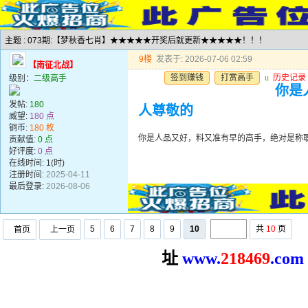
主题 : 073期:【梦秋香七肖】★★★★★开奖后就更新★★★★★！！！
9楼
发表于: 2026-07-06 02:59
【南征北战】
签到赚钱
打赏高手
u
历史记录
级别：
二级高手
你是
发帖:
180
人尊敬的
威望:
180 点
铜币:
180 枚
你是人品又好，料又准有早的高手，绝对是称
贡献值:
0 点
好评度:
0 点
在线时间: 1(时)
注册时间:
2025-04-11
最后登录:
2026-08-06
5
6
7
8
9
10
共
10
页
首页
上一页
址
www.
2
18469
.com