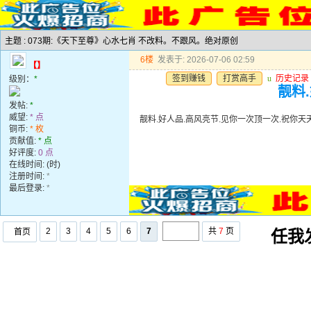
主题 : 073期:《天下至尊》心水七肖 不改料。不跟风。绝对原创
6楼
发表于: 2026-07-06 02:59
【】
签到赚钱
打赏高手
u
历史记录
级别：
*
靓料
发帖:
*
威望:
* 点
靓料.好人品.高风亮节.见你一次顶一次.祝你天
铜币:
* 枚
贡献值:
* 点
好评度:
0 点
在线时间: (时)
注册时间:
*
最后登录:
*
2
3
4
5
6
7
共
7
页
首页
任我发