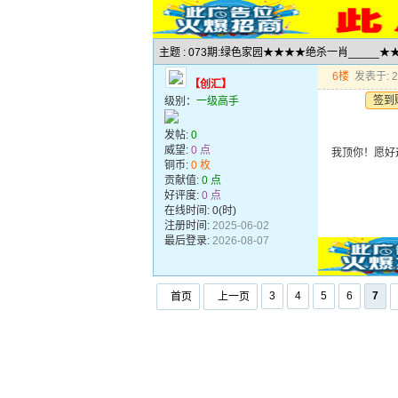
主题 : 073期:绿色家园★★★★绝杀一肖_____
6楼
发表于: 20
【创汇】
签到
级别：
一级高手
发帖:
0
威望:
0 点
我顶你！愿好
铜币:
0 枚
贡献值:
0 点
好评度:
0 点
在线时间: 0(时)
注册时间:
2025-06-02
最后登录:
2026-08-07
3
4
5
6
7
首页
上一页