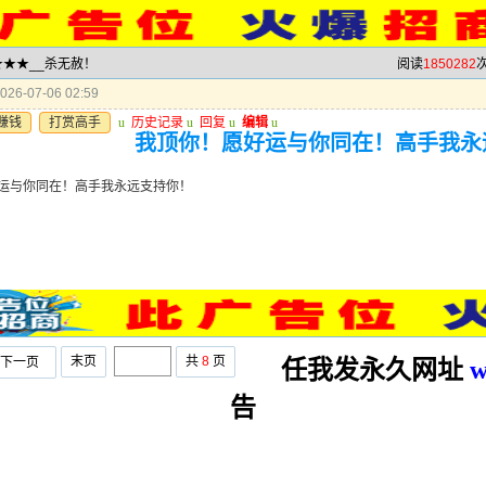
★★★★__杀无赦！
阅读
1850282
次
26-07-06 02:59
赚钱
打赏高手
u
历史记录
u
回复
u
编辑
u
我顶你！愿好运与你同在！高手我永
运与你同在！高手我永远支持你！
末页
共
8
页
下一页
任我发永久网址
w
告