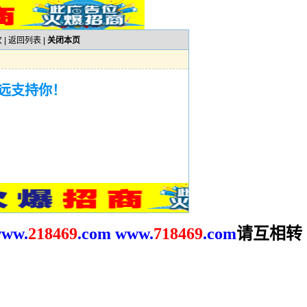
 |
返回列表
|
关闭本页
远支持你！
请互相转
ww.
2
18469
.com
www.
718469
.com