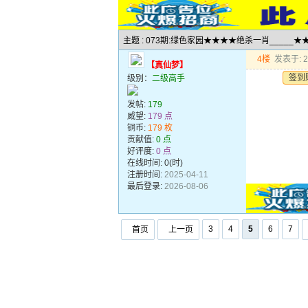
主题 : 073期:绿色家园★★★★绝杀一肖_____
4楼
发表于: 20
【真仙梦】
签到
级别：
二级高手
发帖:
179
威望:
179 点
铜币:
179 枚
贡献值:
0 点
好评度:
0 点
在线时间: 0(时)
注册时间:
2025-04-11
最后登录:
2026-08-06
3
4
5
6
7
首页
上一页