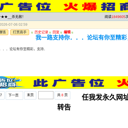
★★★★__杀无赦！
阅读
1849605
次
026-07-06 02:59
赚钱
打赏高手
u
历史记录
u
回复
u
编辑
u
我一路支持你．．．论坛有你至精彩
．．．论坛有你至精彩，支持．
7
末页
共
8
页
下一页
任我发永久网
转告