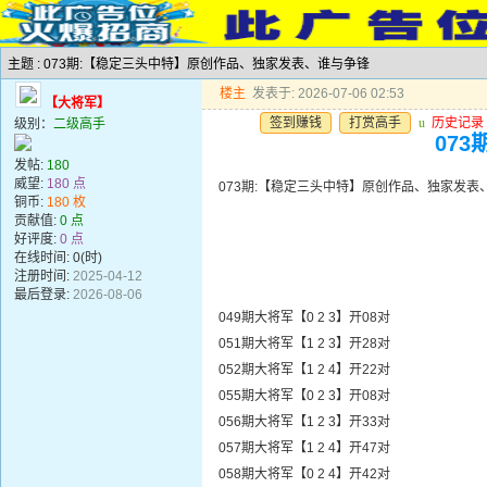
主题 : 073期:【稳定三头中特】原创作品、独家发表、谁与争锋
楼主
发表于: 2026-07-06 02:53
【大将军】
签到赚钱
打赏高手
u
历史记录
级别：
二级高手
07
发帖:
180
威望:
180 点
073期:【稳定三头中特】原创作品、独家发表
铜币:
180 枚
贡献值:
0 点
好评度:
0 点
在线时间: 0(时)
注册时间:
2025-04-12
最后登录:
2026-08-06
049期大将军【0 2 3】开08对
051期大将军【1 2 3】开28对
052期大将军【1 2 4】开22对
055期大将军【0 2 3】开08对
056期大将军【1 2 3】开33对
057期大将军【1 2 4】开47对
058期大将军【0 2 4】开42对