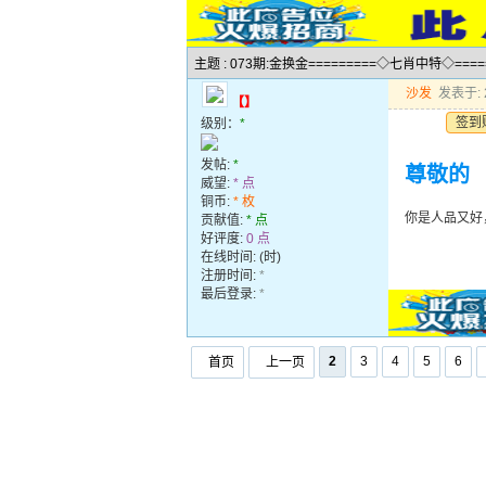
主题 : 073期:金换金=========◇七肖中特◇===
沙发
发表于: 2
【】
签到
级别：
*
发帖:
*
尊敬的
威望:
* 点
铜币:
* 枚
你是人品又好
贡献值:
* 点
好评度:
0 点
在线时间: (时)
注册时间:
*
最后登录:
*
2
3
4
5
6
首页
上一页