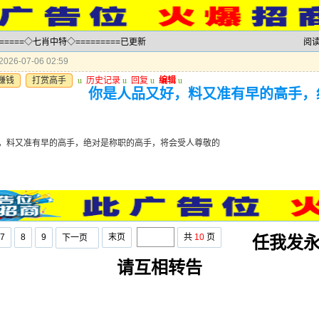
======◇七肖中特◇=========已更新
阅
026-07-06 02:59
赚钱
打赏高手
u
历史记录
u
回复
u
编辑
u
你是人品又好，料又准有早的高手，
，料又准有早的高手，绝对是称职的高手，将会受人尊敬的
7
8
9
末页
共
10
页
下一页
任我发永
请互相转告