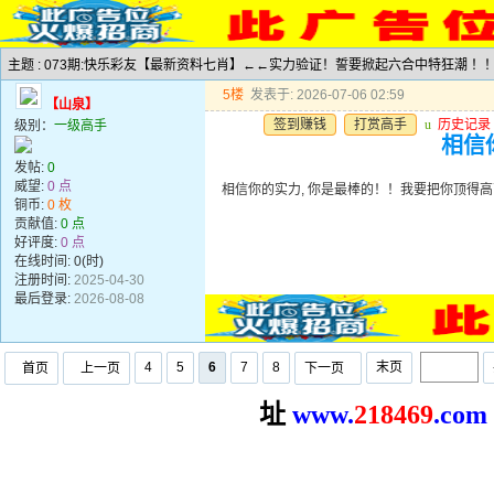
主题 : 073期:快乐彩友【最新资料七肖】←←实力验证！誓要掀起六合中特狂潮 ！
5楼
发表于: 2026-07-06 02:59
【山泉】
签到赚钱
打赏高手
u
历史记录
级别：
一级高手
相信你
发帖:
0
威望:
0 点
相信你的实力, 你是最棒的！！我要把你顶得高高的..
铜币:
0 枚
贡献值:
0 点
好评度:
0 点
在线时间: 0(时)
注册时间:
2025-04-30
最后登录:
2026-08-08
4
5
6
7
8
末页
首页
上一页
下一页
址
www.
2
18469
.com