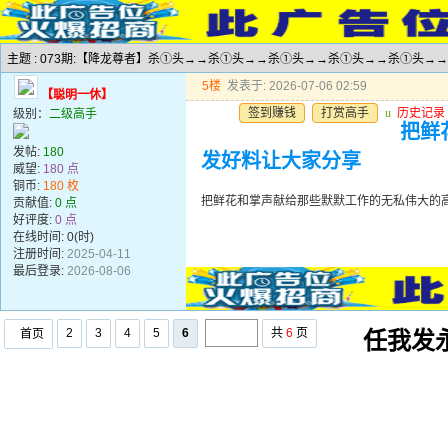
主题 : 073期:【降龙尊者】杀①头→→杀①头→→杀①头→→杀①头→→杀①头→
5楼
发表于: 2026-07-06 02:59
【聪明一休】
签到赚钱
打赏高手
u
历史记录
级别：
二级高手
把鲜
发帖:
180
发好料让大家分享
威望:
180 点
铜币:
180 枚
把鲜花和掌声献给那些默默工作的无私伟大的
贡献值:
0 点
好评度:
0 点
在线时间: 0(时)
注册时间:
2025-04-11
最后登录:
2026-08-06
2
3
4
5
6
共
6
页
首页
任我发永