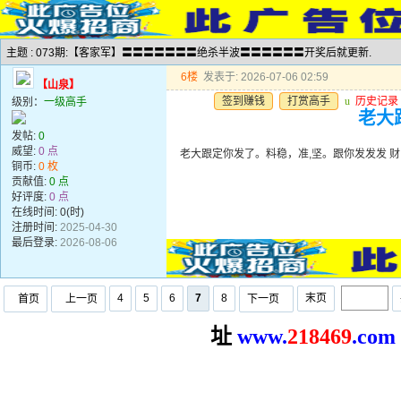
主题 : 073期:【客家军】〓〓〓〓〓〓〓绝杀半波〓〓〓〓〓〓开奖后就更新.
6楼
发表于: 2026-07-06 02:59
【山泉】
签到赚钱
打赏高手
u
历史记录
级别：
一级高手
老大
发帖:
0
威望:
0 点
老大跟定你发了。料稳，准,坚。跟你发发发 财
铜币:
0 枚
贡献值:
0 点
好评度:
0 点
在线时间: 0(时)
注册时间:
2025-04-30
最后登录:
2026-08-06
4
5
6
7
8
末页
首页
上一页
下一页
址
www.
2
18469
.com