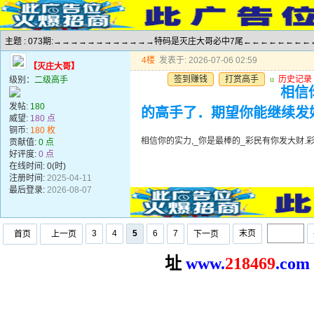
主题 : 073期:→→→→→→→→→→→→特码是灭庄大哥必中7尾←←←←←←←←
4楼
发表于: 2026-07-06 02:59
【灭庄大哥】
签到赚钱
打赏高手
u
历史记录
级别：
二级高手
相信
发帖:
180
的高手了．期望你能继续发
威望:
180 点
铜币:
180 枚
相信你的实力,_你是最棒的_彩民有你发大财
贡献值:
0 点
好评度:
0 点
在线时间: 0(时)
注册时间:
2025-04-11
最后登录:
2026-08-07
3
4
5
6
7
末页
首页
上一页
下一页
址
www.
2
18469
.com