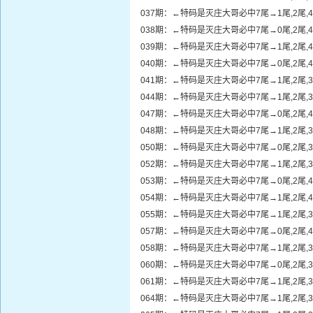
037期：←特码是灭庄大哥必中7尾→1尾,2尾,4尾 
038期：←特码是灭庄大哥必中7尾→0尾,2尾,4尾 
039期：←特码是灭庄大哥必中7尾→1尾,2尾,4尾 
040期：←特码是灭庄大哥必中7尾→0尾,2尾,4尾 
041期：←特码是灭庄大哥必中7尾→1尾,2尾,3尾 
044期：←特码是灭庄大哥必中7尾→1尾,2尾,3尾 
047期：←特码是灭庄大哥必中7尾→0尾,2尾,4尾 
048期：←特码是灭庄大哥必中7尾→1尾,2尾,3尾 
050期：←特码是灭庄大哥必中7尾→0尾,2尾,3尾 
052期：←特码是灭庄大哥必中7尾→1尾,2尾,3尾 
053期：←特码是灭庄大哥必中7尾→0尾,2尾,4尾 
054期：←特码是灭庄大哥必中7尾→1尾,2尾,4尾 
055期：←特码是灭庄大哥必中7尾→1尾,2尾,3尾 
057期：←特码是灭庄大哥必中7尾→0尾,2尾,4尾 
058期：←特码是灭庄大哥必中7尾→1尾,2尾,3尾 
060期：←特码是灭庄大哥必中7尾→0尾,2尾,3尾 
061期：←特码是灭庄大哥必中7尾→1尾,2尾,3尾 
064期：←特码是灭庄大哥必中7尾→1尾,2尾,3尾 