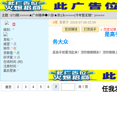
主题 : 073期:=====★广州赌神◆八卦★杀1头=====(今年暂无错！)=====
6楼
发表于: 2026-07-06 02:59
【】
签到赚钱
打赏高手
u
历史记录
级别：
*
是高
发帖:
*
务大众
威望:
* 点
铜币:
* 枚
是高手就要顶起来！顶你期期精彩！顶你期期
贡献值:
* 点
好评度:
0 点
在线时间: (时)
注册时间:
*
最后登录:
*
2
3
4
5
6
7
共
7
页
首页
任我发