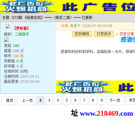
主题 : 073期:《经典玄机》━━〈绝杀二尾〉━━ 已更新
沙发
发表于: 2026-07-06 02:59
【梦秋香】
签到赚钱
打赏高手
u
历史记录
级别：
二级高手
感谢
发帖:
180
威望:
180 点
感谢你的好料和早料，造福彩民一大片，感谢
铜币:
180 枚
贡献值:
0 点
好评度:
0 点
在线时间: 0(时)
注册时间:
2025-04-11
最后登录:
2026-08-06
2
3
4
5
6
7
8
9
末
首页
上一页
下一页
址
www.
2
18469
.com