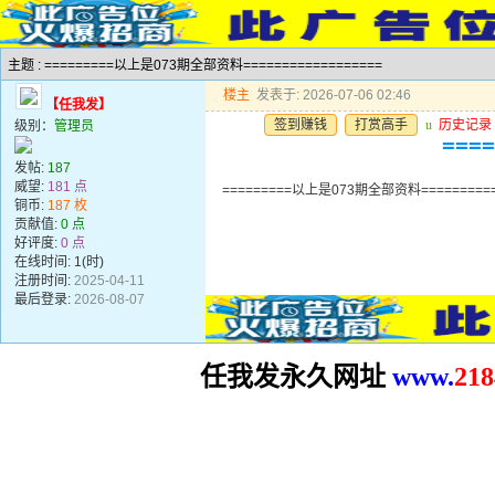
主题 : =========以上是073期全部资料==================
楼主
发表于: 2026-07-06 02:46
【任我发】
签到赚钱
打赏高手
u
历史记录
级别：
管理员
===
发帖:
187
威望:
181 点
=========以上是073期全部资料==========
铜币:
187 枚
贡献值:
0 点
好评度:
0 点
在线时间: 1(时)
注册时间:
2025-04-11
最后登录:
2026-08-07
任我发永久网址
www.
2
18