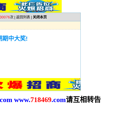
30076
次 |
返回列表
|
关闭本页
期期中大奖!
请互相转告
.com
www.
718469
.com