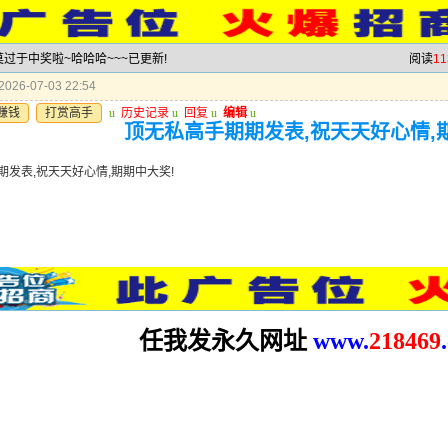
莫过于中奖啦~哈哈哈~~~已更新!
阅读
11
026-07-03 22:54
赚钱
打赏高手
u
历史记录
u
回复
u
编辑
u
顶无私高手期期发表,祝天天好心情,
期发表,祝天天好心情,期期中大奖!
任我发永久网址
www.
2
18469