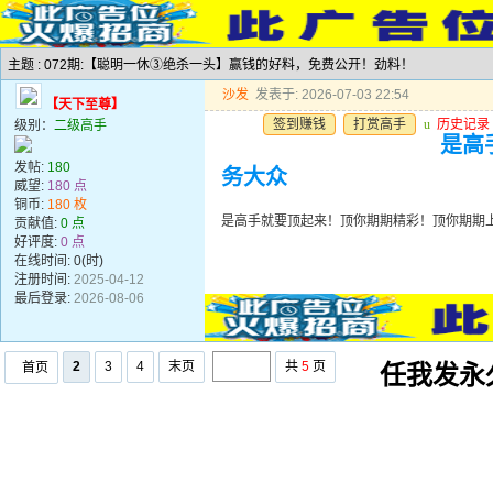
主题 : 072期:【聪明一休③绝杀一头】赢钱的好料，免费公开！劲料！
沙发
发表于: 2026-07-03 22:54
【天下至尊】
签到赚钱
打赏高手
u
历史记录
级别：
二级高手
是高
发帖:
180
务大众
威望:
180 点
铜币:
180 枚
是高手就要顶起来！顶你期期精彩！顶你期期
贡献值:
0 点
好评度:
0 点
在线时间: 0(时)
注册时间:
2025-04-12
最后登录:
2026-08-06
2
3
4
末页
共
5
页
首页
任我发永