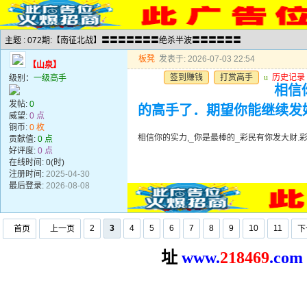
主题 : 072期:【南征北战】〓〓〓〓〓〓〓绝杀半波〓〓〓〓〓〓
板凳
发表于: 2026-07-03 22:54
【山泉】
签到赚钱
打赏高手
u
历史记录
级别：
一级高手
相信
发帖:
0
的高手了．期望你能继续发
威望:
0 点
铜币:
0 枚
相信你的实力,_你是最棒的_彩民有你发大财
贡献值:
0 点
好评度:
0 点
在线时间: 0(时)
注册时间:
2025-04-30
最后登录:
2026-08-08
2
3
4
5
6
7
8
9
10
11
首页
上一页
下
址
www.
2
18469
.com