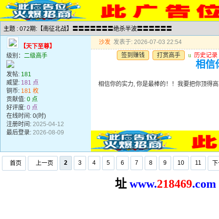
主题 : 072期:【南征北战】〓〓〓〓〓〓〓绝杀半波〓〓〓〓〓〓
沙发
发表于: 2026-07-03 22:54
【天下至尊】
签到赚钱
打赏高手
u
历史记录
级别：
二级高手
相信你
发帖:
181
威望:
181 点
相信你的实力, 你是最棒的！！我要把你顶得高高的..
铜币:
181 枚
贡献值:
0 点
好评度:
0 点
在线时间: 0(时)
注册时间:
2025-04-12
最后登录:
2026-08-09
2
3
4
5
6
7
8
9
10
11
首页
上一页
下
址
www.
2
18469
.com