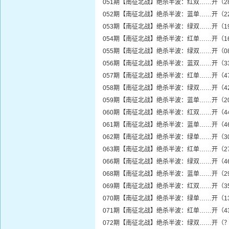
051期【南征北战】绝杀半波：红双……开（2
052期【南征北战】绝杀半波：蓝单……开（2
053期【南征北战】绝杀半波：绿双……开（1
054期【南征北战】绝杀半波：红单……开（1
055期【南征北战】绝杀半波：绿双……开（0
056期【南征北战】绝杀半波：蓝双……开（3
057期【南征北战】绝杀半波：红单……开（4
058期【南征北战】绝杀半波：绿双……开（4
059期【南征北战】绝杀半波：蓝单……开（2
060期【南征北战】绝杀半波：红双……开（4
061期【南征北战】绝杀半波：蓝单……开（4
062期【南征北战】绝杀半波：绿单……开（3
063期【南征北战】绝杀半波：红单……开（2
066期【南征北战】绝杀半波：绿双……开（4
068期【南征北战】绝杀半波：蓝单……开（2
069期【南征北战】绝杀半波：红双……开（3
070期【南征北战】绝杀半波：绿单……开（1
071期【南征北战】绝杀半波：红单……开（4
072期【南征北战】绝杀半波：绿双……开（