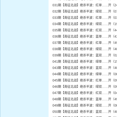
031期【南征北战】绝杀半波：红单……开（2
032期【南征北战】绝杀半波：绿双……开（0
033期【南征北战】绝杀半波：红单……开（0
034期【南征北战】绝杀半波：绿双……开（1
035期【南征北战】绝杀半波：红双……开（4
036期【南征北战】绝杀半波：蓝单……开（4
037期【南征北战】绝杀半波：红单……开（4
038期【南征北战】绝杀半波：绿双……开（4
039期【南征北战】绝杀半波：蓝双……开（0
041期【南征北战】绝杀半波：绿单……开（1
043期【南征北战】绝杀半波：蓝双……开（4
044期【南征北战】绝杀半波：绿单……开（0
045期【南征北战】绝杀半波：红单……开（0
046期【南征北战】绝杀半波：绿双……开（0
047期【南征北战】绝杀半波：红双……开（0
048期【南征北战】绝杀半波：蓝单……开（4
049期【南征北战】绝杀半波：绿双……开（0
050期【南征北战】绝杀半波：蓝双……开（4