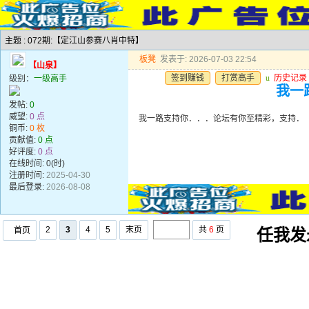
主题 : 072期:【定江山参赛八肖中特】
板凳
发表于: 2026-07-03 22:54
【山泉】
签到赚钱
打赏高手
u
历史记录
级别：
一级高手
我一
发帖:
0
威望:
0 点
我一路支持你．．．论坛有你至精彩，支持．
铜币:
0 枚
贡献值:
0 点
好评度:
0 点
在线时间: 0(时)
注册时间:
2025-04-30
最后登录:
2026-08-08
2
3
4
5
末页
共
6
页
首页
任我发