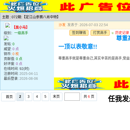
主题 : 072期:【定江山参赛八肖中特】
沙发
发表于: 2026-07-03 22:54
【吴小马】
签到赚钱
打赏高手
u
历史记录
级别：
一级高手
尊重
发帖:
0
一顶以表敬意!!
威望:
0 点
铜币:
0 枚
尊重高手就是尊重自己,其实辛苦的是高手,受益
贡献值:
0 点
好评度:
0 点
在线时间: 92(时)
注册时间:
2025-04-11
最后登录:
2026-08-06
2
3
4
5
末页
共
6
页
首页
任我发