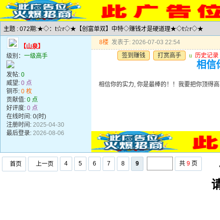
主题 : 072期:★◇：t☆r◇★【创富单双】中特◇赚钱才是硬道理★◇t☆r◇★
8楼
发表于: 2026-07-03 22:54
【山泉】
签到赚钱
打赏高手
u
历史记录
级别：
一级高手
相信
发帖:
0
威望:
0 点
相信你的实力, 你是最棒的！！我要把你顶得高
铜币:
0 枚
贡献值:
0 点
好评度:
0 点
在线时间: 0(时)
注册时间:
2025-04-30
最后登录:
2026-08-06
4
5
6
7
8
9
共
9
页
首页
上一页
任