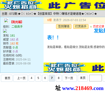
主题 : 072期:★◇：t☆r◇★【创富单双】中特◇赚钱才是硬道理★◇t☆r◇★
6楼
发表于: 2026-07-03 22:54
【阳光福】
签到赚钱
打赏高手
u
历史记录
级别：
二级高手
发贴
发帖:
181
表！！
威望:
182 点
铜币:
182 枚
发贴是奉献，看贴是缘分.顶贴是友情.感谢你的
贡献值:
0 点
好评度:
0 点
在线时间: 0(时)
注册时间:
2025-04-11
最后登录:
2026-08-08
4
5
6
7
8
末页
首页
上一页
下一页
址
www.
2
18469
.com