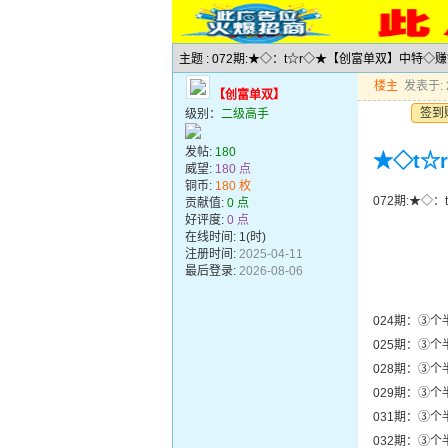
主题 : 072期:★◇：t☆r◇★【创富单双】中特◇
楼主
发表于: 2
【创富单双】
签到
级别：
二级高手
发帖:
180
★◇t☆
威望:
180 点
铜币:
180 枚
072期:★◇
贡献值:
0 点
好评度:
0 点
在线时间: 1(时)
注册时间:
2025-04-11
最后登录:
2026-08-06
024期：③
025期：③
028期：③
029期：③
031期：③
032期：③