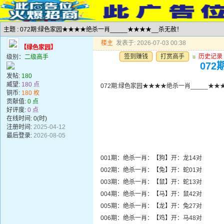
主题 : 072期:绿色家园★★★★绝杀一肖_____★★★★__杀无赦！
楼主
发表于: 2026-07-03 00:38
【绿色家园】
签到赚钱
打赏高手
u
历史记录
级别：
二级高手
07
发帖:
180
威望:
180 点
072期:绿色家园★★★★绝杀一肖_____★★
铜币:
180 枚
贡献值:
0 点
好评度:
0 点
在线时间: 0(时)
注册时间:
2025-04-12
最后登录:
2026-08-05
001期：绝杀一肖：【狗】开：龙14对
002期：绝杀一肖：【兔】开：蛇01对
003期：绝杀一肖：【鼠】开：蛇13对
004期：绝杀一肖：【马】开：鼠42对
005期：绝杀一肖：【龙】开：兔27对
006期：绝杀一肖：【鸡】开：马48对