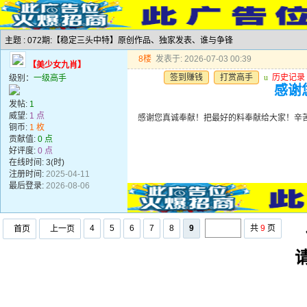
主题 : 072期:【稳定三头中特】原创作品、独家发表、谁与争锋
8楼
发表于: 2026-07-03 00:39
【美少女九肖】
签到赚钱
打赏高手
u
历史记录
级别：
一级高手
感谢
发帖:
1
威望:
1 点
感谢您真诚奉献！把最好的料奉献给大家！辛
铜币:
1 枚
贡献值:
0 点
好评度:
0 点
在线时间: 3(时)
注册时间:
2025-04-11
最后登录:
2026-08-06
4
5
6
7
8
9
共
9
页
首页
上一页
任