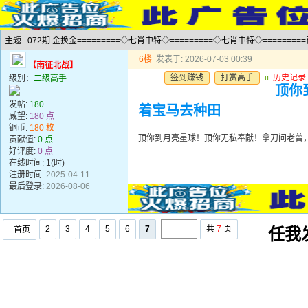
主题 : 072期:金换金=========◇七肖中特◇=========◇七肖中特◇========
6楼
发表于: 2026-07-03 00:39
【南征北战】
签到赚钱
打赏高手
u
历史记录
级别：
二级高手
顶你
发帖:
180
着宝马去种田
威望:
180 点
铜币:
180 枚
顶你到月亮星球！顶你无私奉献！拿刀问老曾
贡献值:
0 点
好评度:
0 点
在线时间: 1(时)
注册时间:
2025-04-11
最后登录:
2026-08-06
2
3
4
5
6
7
共
7
页
首页
任我发