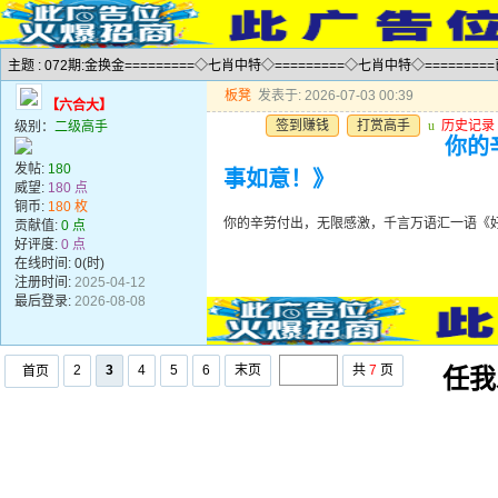
主题 : 072期:金换金=========◇七肖中特◇=========◇七肖中特◇========
板凳
发表于: 2026-07-03 00:39
【六合大】
签到赚钱
打赏高手
u
历史记录
级别：
二级高手
你的
发帖:
180
事如意！》
威望:
180 点
铜币:
180 枚
你的辛劳付出，无限感激，千言万语汇一语《
贡献值:
0 点
好评度:
0 点
在线时间: 0(时)
注册时间:
2025-04-12
最后登录:
2026-08-08
2
3
4
5
6
末页
共
7
页
首页
任我