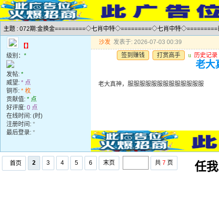
主题 : 072期:金换金=========◇七肖中特◇=========◇七肖中特◇========
沙发
发表于: 2026-07-03 00:39
【】
签到赚钱
打赏高手
u
历史记录
级别：
*
老大
发帖:
*
威望:
* 点
老大真神，服服服服服服服服服服服服服
铜币:
* 枚
贡献值:
* 点
好评度:
0 点
在线时间: (时)
注册时间:
*
最后登录:
*
2
3
4
5
6
末页
共
7
页
首页
任我