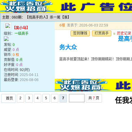
主题 : 060期：【找高手的人】杀一尾【准】
6楼
发表于: 2026-06-03 22:59
【吴小马】
签到赚钱
打赏高手
u
历史记录
级别：
一级高手
是高
发帖:
0
务大众
威望:
0 点
铜币:
0 枚
是高手就要顶起来！顶你期期精彩！顶你期期
贡献值:
0 点
好评度:
0 点
在线时间: 92(时)
注册时间:
2025-04-11
最后登录:
2026-08-06
2
3
4
5
6
7
共
7
页
首页
任我发