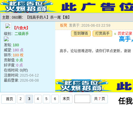
主题 : 060期：【找高手的人】杀一尾【准】
板凳
发表于: 2026-06-03 22:59
【六合大】
签到赚钱
打赏高手
u
历史记录
级别：
二级高手
高手
发帖:
180
威望:
180 点
高手，论坛很难进呀，请你们早点更新，谢谢
铜币:
180 枚
贡献值:
0 点
好评度:
0 点
在线时间: 0(时)
注册时间:
2025-04-12
最后登录:
2026-08-08
2
3
4
5
6
末页
共
7
页
首页
任我