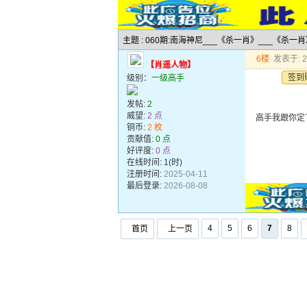
主题 : 060期:南海神尼___《杀一肖》___《杀一
6楼
发表于: 20
【肖遥人物】
签到
级别：
一级高手
发帖:
2
威望:
2 点
高手我跟你定了.
铜币:
2 枚
贡献值:
0 点
好评度:
0 点
在线时间: 1(时)
注册时间:
2025-04-11
最后登录:
2026-08-08
4
5
6
7
8
首页
上一页