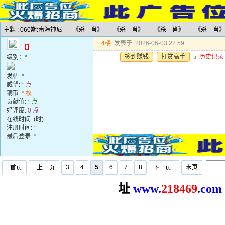
主题 : 060期:南海神尼___《杀一肖》___《杀一肖》___《杀一肖》___《杀一肖》
4楼
发表于: 2026-06-03 22:59
【】
签到赚钱
打赏高手
u
历史记录
级别：
*
发帖:
*
威望:
* 点
铜币:
* 枚
贡献值:
* 点
好评度:
0 点
在线时间: (时)
注册时间:
*
最后登录:
*
3
4
5
6
7
8
末页
首页
上一页
下一页
址
www.
2
18469
.com