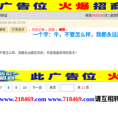
踪验证
阅读
3920193
次 |
返回
026-06-03 22:59
赚钱
打赏高手
u
历史记录
u
回复
u
编辑
u
一个字：牛，不管怎么样，我都永远
不管怎么样，我都永远跟定你的，你是我最崇拜的高手！
7
8
9
10
末页
共
11
页
下一页
请互相
www.
2
18469
.com
www.
718469
.com