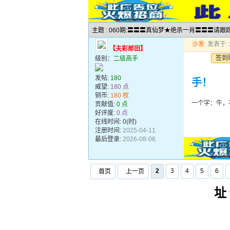
主题 : 060期:〓〓〓真仙梦★绝杀一肖〓〓〓请跟
沙发
发表于: 2
【夫彩郎田】
签到
级别：
二级高手
发帖:
180
手！
威望:
180 点
铜币:
180 枚
一个字：牛，
贡献值:
0 点
好评度:
0 点
在线时间: 0(时)
注册时间:
2025-04-11
最后登录:
2026-08-06
2
3
4
5
6
首页
上一页
址