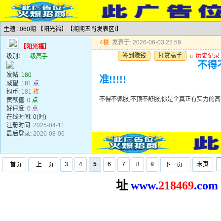
主题 : 060期:【阳光福】【期期五肖发表区I】
4楼
发表于: 2026-06-03 22:59
【阳光福】
签到赚钱
打赏高手
u
历史记录
级别：
二级高手
不得
发帖:
180
准!!!!!
威望:
181 点
铜币:
181 枚
不得不佩服,不顶不舒服,你是个真正有实力的高手,
贡献值:
0 点
好评度:
0 点
在线时间: 0(时)
注册时间:
2025-04-11
最后登录:
2026-08-06
3
4
5
6
7
8
9
末页
首页
上一页
下一页
址
www.
2
18469
.com