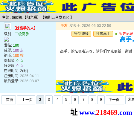
主题 : 060期:【阳光福】【期期五肖发表区I】
沙发
发表于: 2026-06-03 22:59
【找高手的人】
签到赚钱
打赏高手
u
历史记录
级别：
二级高手
高手
发帖:
180
威望:
180 点
高手，论坛很难进呀，请你们早点更新，谢谢
铜币:
180 枚
贡献值:
0 点
好评度:
0 点
在线时间: 2(时)
注册时间:
2025-04-11
最后登录:
2026-08-07
2
3
4
5
6
7
8
9
末
首页
上一页
下一页
址
www.
2
18469
.com