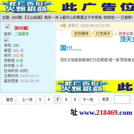
主题 : 060期:【江山如画】绝杀一肖┢最开心的事莫过于中奖啦~哈哈哈~~~已更新!
6楼
发表于: 2026-06-03 22:59
【阳光福】
签到赚钱
打赏高手
u
历史记录
级别：
二级高手
顶天
发帖:
180
国!!!.....
威望:
181 点
铜币:
181 枚
顶天立地真英雄!我们为您歌唱;唱一首:赞英雄主义歌遍
贡献值:
0 点
好评度:
0 点
在线时间: 0(时)
注册时间:
2025-04-11
最后登录:
2026-08-06
5
6
7
8
9
末页
首页
上一页
下一页
址
www.
2
18469
.com