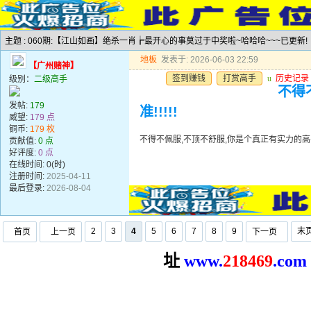
主题 : 060期:【江山如画】绝杀一肖┢最开心的事莫过于中奖啦~哈哈哈~~~已更新!
地板
发表于: 2026-06-03 22:59
【广州赌神】
签到赚钱
打赏高手
u
历史记录
级别：
二级高手
不得
发帖:
179
准!!!!!
威望:
179 点
铜币:
179 枚
不得不佩服,不顶不舒服,你是个真正有实力的高手,
贡献值:
0 点
好评度:
0 点
在线时间: 0(时)
注册时间:
2025-04-11
最后登录:
2026-08-04
2
3
4
5
6
7
8
9
末
首页
上一页
下一页
址
www.
2
18469
.com