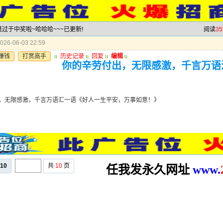
莫过于中奖啦~哈哈哈~~~已更新!
阅读
35
26-06-03 22:59
赚钱
打赏高手
u
历史记录
u
回复
u
编辑
u
你的辛劳付出，无限感激，千言万语
》
，无限感激，千言万语汇一语《好人一生平安，万事如意！》
10
共
10
页
任我发永久网址
www.