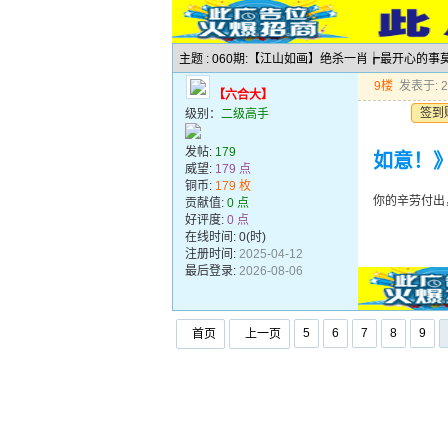
主题 : 060期:【江山如画】绝杀一肖┢最开心的事
9楼
发表于: 20
【六合大】
签到
级别：
二级高手
发帖:
179
如意！
威望:
179 点
铜币:
179 枚
你的辛劳付出
贡献值:
0 点
好评度:
0 点
在线时间: 0(时)
注册时间:
2025-04-12
最后登录:
2026-08-06
5
6
7
8
9
首页
上一页