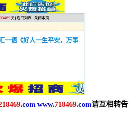
93489
次 |
返回列表
|
关闭本页
汇一语《好人一生平安，万事
请互相转告
2
18469
.com
www.
718469
.com