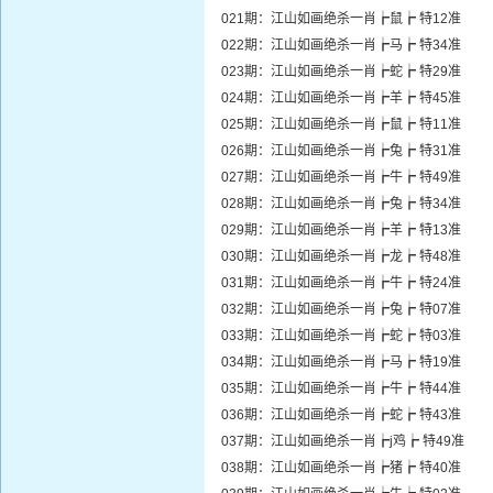
021期：江山如画绝杀一肖┢鼠┢ 特12准
022期：江山如画绝杀一肖┢马┢ 特34准
023期：江山如画绝杀一肖┢蛇┢ 特29准
024期：江山如画绝杀一肖┢羊┢ 特45准
025期：江山如画绝杀一肖┢鼠┢ 特11准
026期：江山如画绝杀一肖┢兔┢ 特31准
027期：江山如画绝杀一肖┢牛┢ 特49准
028期：江山如画绝杀一肖┢兔┢ 特34准
029期：江山如画绝杀一肖┢羊┢ 特13准
030期：江山如画绝杀一肖┢龙┢ 特48准
031期：江山如画绝杀一肖┢牛┢ 特24准
032期：江山如画绝杀一肖┢兔┢ 特07准
033期：江山如画绝杀一肖┢蛇┢ 特03准
034期：江山如画绝杀一肖┢马┢ 特19准
035期：江山如画绝杀一肖┢牛┢ 特44准
036期：江山如画绝杀一肖┢蛇┢ 特43准
037期：江山如画绝杀一肖┢j鸡┢ 特49准
038期：江山如画绝杀一肖┢猪┢ 特40准