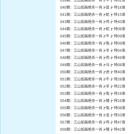
039期：江山如画绝杀一肖┢牛┢ 特02准
040期：江山如画绝杀一肖┢鼠┢ 特18准
041期：江山如画绝杀一肖┢蛇┢ 特15准
043期：江山如画绝杀一肖┢鸡┢ 特40准
044期：江山如画绝杀一肖┢蛇┢ 特08准
045期：江山如画绝杀一肖┢牛┢ 特09准
046期：江山如画绝杀一肖┢兔┢ 特09准
047期：江山如画绝杀一肖┢羊┢ 特04准
048期：江山如画绝杀一肖┢鸡┢ 特49准
049期：江山如画绝杀一肖┢马┢ 特08准
050期：江山如画绝杀一肖┢虎┢ 特40准
051期：江山如画绝杀一肖┢牛┢ 特28准
052期：江山如画绝杀一肖┢羊┢ 特22准
053期：江山如画绝杀一肖┢兔┢ 特19准
054期：江山如画绝杀一肖┢猪┢ 特16准
055期：江山如画绝杀一肖┢兔┢ 特08准
056期：江山如画绝杀一肖┢龙┢ 特33准
057期：江山如画绝杀一肖┢鸡┢ 特47准
058期：江山如画绝杀一肖┢猪┢ 特42准