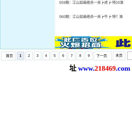
059期：江山如画绝杀一肖┢虎┢ 特20准
060期：江山如画绝杀一肖┢牛┢ 特？准
1
2
3
4
5
6
7
8
9
末页
首页
下一页
址
www.
2
18469
.com